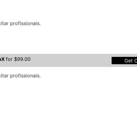
tar profissionais.
onX
for $99.00
Get O
tar profissionais.